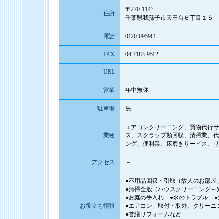
〒270-1143
住所
千葉県我孫子市天王台６丁目１５－
電話
0120-095901
FAX
04-7183-9512
URL
営業
年中無休
駐車場
無
エアコンクリーニング、買物代行サ
業種
ス、スクラップ類回収、清掃業、代
ング、便利業、床磨きサービス、リ
アクセス
－
●不用品回収・引取（故人のお部屋
●清掃全般（ハウスクリーニング～
●お庭の手入れ ●水のトラブル ●
お役立ち情報
●エアコン 取付・取外、クリーニ
●営繕リフォームなど