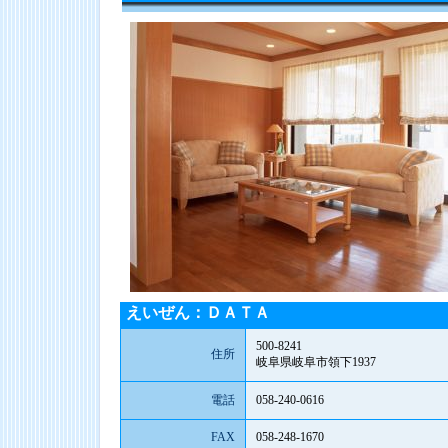
えいぜん：ＤＡＴＡ
500-8241
住所
岐阜県岐阜市領下1937
電話
058-240-0616
FAX
058-248-1670