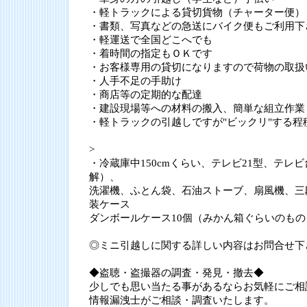
・軽トラックによる貸切貨物（チャーター便）
・書類、写真などの急送にバイク便もご利用下
・軽運送で全国どこへでも
・着時間の指定もＯＫです
・お客様専用の貸切になりますので荷物の取扱
・人手不足の手助け
・商店等の定期的な配達
・建設現場等への材料の搬入、簡単な組立作業
・軽トラックの引越しですが"ビックリ"する程
>
・冷蔵庫中150cmくらい、テレビ21型、テレ
解）、
洗濯機、ふとん袋、石油ストーブ、扇風機、三
装ケース
ダンボールケース10個（みかん箱ぐらいのも
◎ミニ引越しに関する詳しい内容はお問合せ下
◆盗聴・盗撮器の調査・発見・撤去◆
少しでも思い当たる事があるならお気軽にご相
情報漏洩士がご相談・調査いたします。